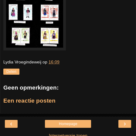
Lydia Vroegindeweij
op
16:09
Delen
Geen opmerkingen:
Een reactie posten
‹
›
Homepage
Internetversie tonen