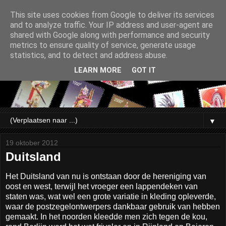
This site uses cookies from Google to deliver its services
and to analyze traffic. Your IP address and user-agent are
shared with Google along with performance and security
metrics to ensure quality of service, generate usage
statistics, and to detect and address abuse.
LEARN MORE
GOT IT
▼
19 oktober 2012
Duitsland
Het Duitsland van nu is ontstaan door de hereniging van
oost en west, terwijl het vroeger een lappendeken van
staten was, wat wel een grote variatie in kleding opleverde,
waar de postzegelontwerpers dankbaar gebruik van hebben
gemaakt. In het noorden kleedde men zich tegen de kou,