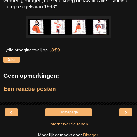
werden gedragen, de serie kreeg de kwalificatie: "Mooiste
Europazegels van 1998".
Lydia Vroegindeweij
op
18:59
Delen
Geen opmerkingen:
Een reactie posten
‹
›
Homepage
Internetversie tonen
Mogelijk gemaakt door
Blogger
.