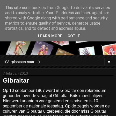
This site uses cookies from Google to deliver its services
and to analyze traffic. Your IP address and user-agent are
shared with Google along with performance and security
metrics to ensure quality of service, generate usage
statistics, and to detect and address abuse.
LEARN MORE
GOT IT
▼
7 februari 2013
Gibraltar
Op 10 september 1967 werd in Gibraltar een referendum
gehouden over de vraag of Gibraltar Brits moest blijven.
Hier werd unaniem voor gestemd en sindsdien is 10
september de nationale feestdag. Op de zegels worden de
culturen van Gibraltar uitgebeeld, die door miss Gibraltar