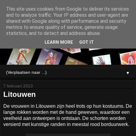
This site uses cookies from Google to deliver its services
and to analyze traffic. Your IP address and user-agent are
shared with Google along with performance and security
metrics to ensure quality of service, generate usage
statistics, and to detect and address abuse.
LEARN MORE
GOT IT
▼
7 februari 2013
Litouwen
De vrouwen in Litouwen zijn heel trots op hun kostuums. De
lange rokken worden met de hand geweven, waardoor een
veelheid aan ontwerpen is ontstaan. De schorten worden
versierd met kunstige randen in meestal rood borduurwerk.