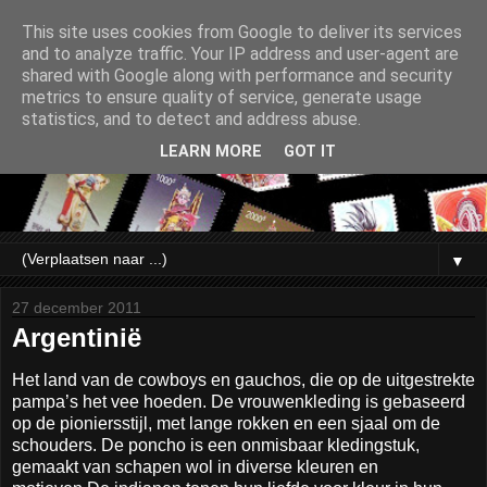
This site uses cookies from Google to deliver its services
and to analyze traffic. Your IP address and user-agent are
shared with Google along with performance and security
metrics to ensure quality of service, generate usage
statistics, and to detect and address abuse.
LEARN MORE
GOT IT
▼
27 december 2011
Argentinië
Het land van de cowboys en gauchos, die op de uitgestrekte
pampa’s het vee hoeden. De vrouwenkleding is gebaseerd
op de pioniersstijl, met lange rokken en een sjaal om de
schouders. De poncho is een onmisbaar kledingstuk,
gemaakt van schapen wol in diverse kleuren en