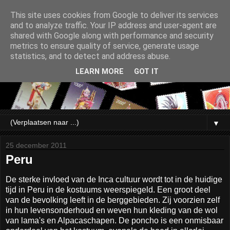
This site uses cookies from Google to deliver its services
and to analyze traffic. Your IP address and user-agent are
shared with Google along with performance and security
metrics to ensure quality of service, generate usage
statistics, and to detect and address abuse.
LEARN MORE
GOT IT
▼
25 december 2011
Peru
De sterke invloed van de Inca cultuur wordt tot in de huidige
tijd in Peru in de kostuums weerspiegeld. Een groot deel
van de bevolking leeft in de berggebieden. Zij voorzien zelf
in hun levensonderhoud en weven hun kleding van de wol
van lama's en Alpacaschapen. De poncho is een onmisbaar