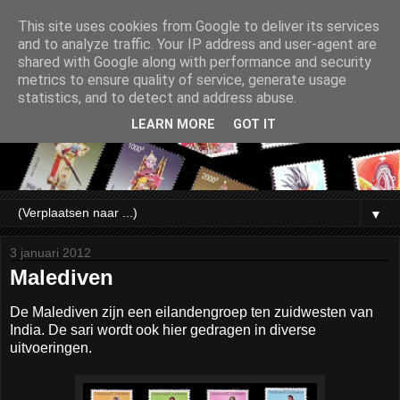
This site uses cookies from Google to deliver its services
and to analyze traffic. Your IP address and user-agent are
shared with Google along with performance and security
metrics to ensure quality of service, generate usage
statistics, and to detect and address abuse.
LEARN MORE
GOT IT
▼
3 januari 2012
Malediven
De Malediven zijn een eilandengroep ten zuidwesten van
India. De sari wordt ook hier gedragen in diverse
uitvoeringen.